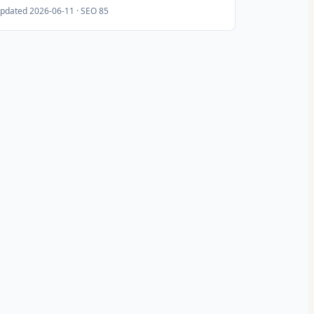
pdated
2026-06-11
· SEO 85