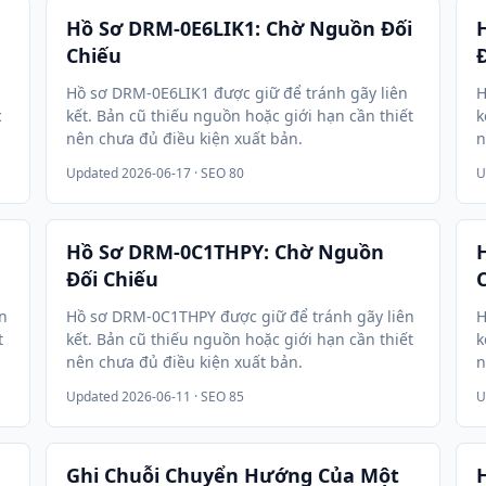
Hồ Sơ DRM-0E6LIK1: Chờ Nguồn Đối
Chiếu
Hồ sơ DRM-0E6LIK1 được giữ để tránh gãy liên
H
c
kết. Bản cũ thiếu nguồn hoặc giới hạn cần thiết
k
nên chưa đủ điều kiện xuất bản.
n
Updated
2026-06-17
· SEO 80
U
Hồ Sơ DRM-0C1THPY: Chờ Nguồn
Đối Chiếu
n
Hồ sơ DRM-0C1THPY được giữ để tránh gãy liên
H
t
kết. Bản cũ thiếu nguồn hoặc giới hạn cần thiết
k
nên chưa đủ điều kiện xuất bản.
n
Updated
2026-06-11
· SEO 85
U
Ghi Chuỗi Chuyển Hướng Của Một