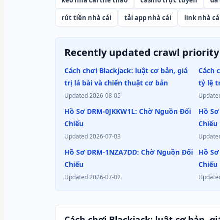
kèo nhà cái thể thao
casino trực tuyến
đá
rút tiền nhà cái
tải app nhà cái
link nhà c
Recently updated crawl priority
Cách chơi Blackjack: luật cơ bản, giá
Cách c
trị lá bài và chiến thuật cơ bản
tỷ lệ 
Updated
2026-08-05
Update
Hồ Sơ DRM-0JKKW1L: Chờ Nguồn Đối
Hồ Sơ
Chiếu
Chiếu
Updated
2026-07-03
Update
Hồ Sơ DRM-1NZA7DD: Chờ Nguồn Đối
Hồ Sơ
Chiếu
Chiếu
Updated
2026-07-02
Update
Cách chơi Blackjack: luật cơ bản, gi