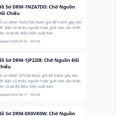
Hồ Sơ DRM-1NZA7DD: Chờ Nguồn
Đối Chiếu
ồ sơ DRM-1NZA7DD được giữ để tránh gãy liên
ết. Bản cũ thiếu nguồn hoặc giới hạn cần thiết
ên chưa đủ điều kiện xuất bản.
pdated
2026-05-05
· SEO 80
Hồ Sơ DRM-1JP22I8: Chờ Nguồn Đối
Chiếu
ồ sơ DRM-1JP22I8 được giữ để tránh gãy liên
ết. Bản cũ thiếu nguồn hoặc giới hạn cần thiết
ên chưa đủ điều kiện xuất bản.
pdated
2026-06-17
· SEO 80
Hồ Sơ DRM-0X0VK0W: Chờ Nguồn