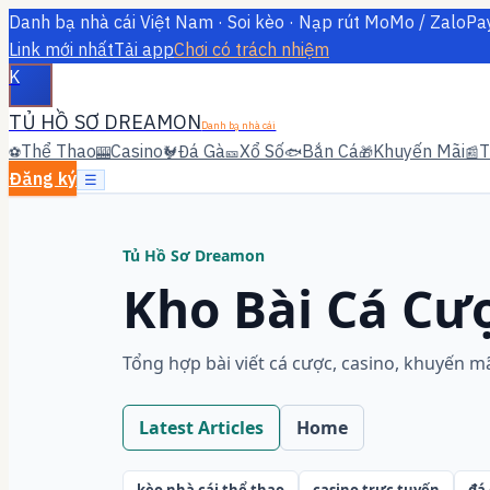
Danh bạ nhà cái Việt Nam · Soi kèo · Nạp rút MoMo / ZaloPa
Link mới nhất
Tải app
Chơi có trách nhiệm
K
TỦ HỒ SƠ DREAMON
Danh bạ nhà cái
Thể Thao
Casino
Đá Gà
Xổ Số
Bắn Cá
Khuyến Mãi
T
⚽
🎰
🐓
🎫
🐟
🎁
📰
Đăng ký
☰
Tủ Hồ Sơ Dreamon
Kho Bài Cá Cư
Tổng hợp bài viết cá cược, casino, khuyến 
Latest Articles
Home