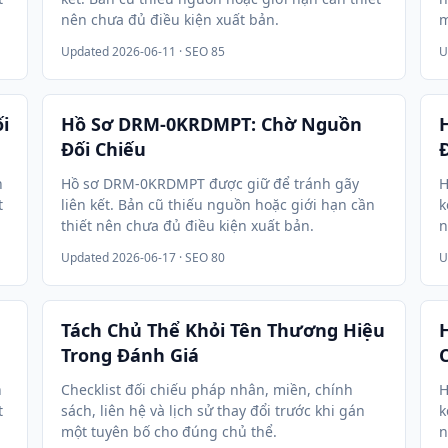
nên chưa đủ điều kiện xuất bản.
m
Updated
2026-06-11
· SEO 85
U
i
Hồ Sơ DRM-0KRDMPT: Chờ Nguồn
Đối Chiếu
n
Hồ sơ DRM-0KRDMPT được giữ để tránh gãy
H
t
liên kết. Bản cũ thiếu nguồn hoặc giới hạn cần
k
thiết nên chưa đủ điều kiện xuất bản.
n
Updated
2026-06-17
· SEO 80
U
Tách Chủ Thể Khỏi Tên Thương Hiệu
Trong Đánh Giá
n
Checklist đối chiếu pháp nhân, miền, chính
H
t
sách, liên hệ và lịch sử thay đổi trước khi gán
k
một tuyên bố cho đúng chủ thể.
n