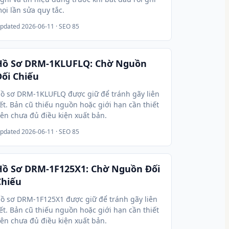
ọi lần sửa quy tắc.
pdated
2026-06-11
· SEO 85
Hồ Sơ DRM-1KLUFLQ: Chờ Nguồn
Đối Chiếu
ồ sơ DRM-1KLUFLQ được giữ để tránh gãy liên
ết. Bản cũ thiếu nguồn hoặc giới hạn cần thiết
ên chưa đủ điều kiện xuất bản.
pdated
2026-06-11
· SEO 85
Hồ Sơ DRM-1F125X1: Chờ Nguồn Đối
Chiếu
ồ sơ DRM-1F125X1 được giữ để tránh gãy liên
ết. Bản cũ thiếu nguồn hoặc giới hạn cần thiết
ên chưa đủ điều kiện xuất bản.