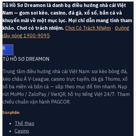
Tủ Hồ Sơ Dreamon
là danh bạ điều hướng nhà cái Việt
Nam — gom soi kèo, casino, đá gà, xổ số, bắn cá và
khuyến mãi về một mục lục. Mọi chỉ dẫn mang tính tham
khảo. Chơi có trách nhiệm.
Chơi Có Trách Nhiệm
·
Đường
dây nóng 1900-9095
K
TỦ HỒ SƠ DREAMON
Trung tâm điều hướng nhà cái Việt Nam: soi kèo bóng đá,
kèo châu Á V-League, casino trực tuyến, đá gà Thomo, xổ
số ba miền và bắn cá — sắp theo mục để tìm nhanh. Nạp
rút MoMo / ZaloPay / VietQR, hỗ trợ tiếng Việt 24/7. Tham
chiếu chuẩn vận hành PAGCOR.
Sản phẩm
Thể thao
Casino