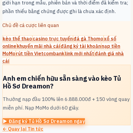
giới hạn trong mẫu, phiên bản và thời điểm đã kiểm tra;
phần thiếu bằng chứng được ghi là chưa xác định.
Chủ đề cá cược liên quan
kèo thể thao
casino trực tuyến
đá gà Thomo
xổ số
online
khuyến mãi nhà cái
đăng ký tài khoản
nạp tiền
MoMo
rút tiền Vietcombank
link mới nhất
đánh giá nhà
cái
Anh em chiến hữu sẵn sàng vào kèo
Tủ
Hồ Sơ Dreamon
?
Thưởng nạp đầu 100% lên 6.888.000đ + 150 vòng quay
miễn phí. Nạp MoMo dưới 60 giây.
▶ Đăng ký
Tủ Hồ Sơ Dreamon
ngay
← Quay lại
Tin tức