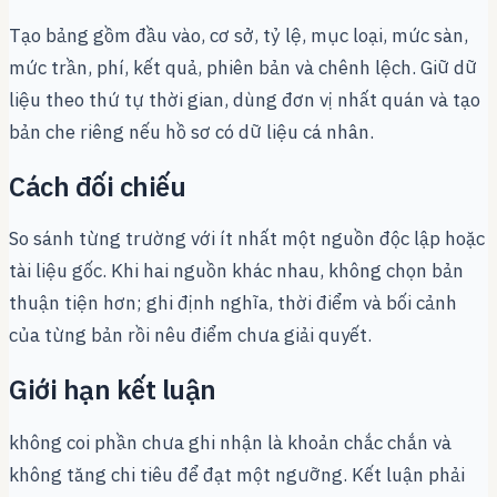
Tạo bảng gồm đầu vào, cơ sở, tỷ lệ, mục loại, mức sàn,
mức trần, phí, kết quả, phiên bản và chênh lệch. Giữ dữ
liệu theo thứ tự thời gian, dùng đơn vị nhất quán và tạo
bản che riêng nếu hồ sơ có dữ liệu cá nhân.
Cách đối chiếu
So sánh từng trường với ít nhất một nguồn độc lập hoặc
tài liệu gốc. Khi hai nguồn khác nhau, không chọn bản
thuận tiện hơn; ghi định nghĩa, thời điểm và bối cảnh
của từng bản rồi nêu điểm chưa giải quyết.
Giới hạn kết luận
không coi phần chưa ghi nhận là khoản chắc chắn và
không tăng chi tiêu để đạt một ngưỡng. Kết luận phải