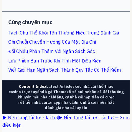
Cùng chuyên mục
Tách Chủ Thể Khỏi Tên Thương Hiệu Trong Đánh Giá
Ghi Chuỗi Chuyển Hướng Của Một Địa Chỉ
Đối Chiếu Phần Thêm Với Ngân Sách Gốc
Lưu Phiên Bản Trước Khi Tính Một Điều Kiện
Viết Giới Hạn Ngân Sách Thành Quy Tắc Có Thể Kiểm
Content Index
Latest Articles
kèo nhà cái thể thao
casino trực tuyến
đá gà Thomo
xổ số online
bắn cá đổi thưởng
khuyến mãi nhà cái
đăng ký nhà cái
nạp tiền cá cược
rút tiền nhà cái
tải app nhà cái
link nhà cái mới nhất
đánh giá nhà cái uy tín
▶ Nền tảng tài trợ · tài trợ
▶ Nền tảng tài trợ · tài trợ — Xem
điều kiện