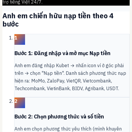
trợ tiếng Việt 24/7.
Anh em chiến hữu
nạp tiền
theo
4
bước
1
Bước 1: Đăng nhập và mở mục Nạp tiền
Anh em đăng nhập Kubet → nhấn icon ví ở góc phải
trên → chọn "Nạp tiền". Danh sách phương thức nạp
hiện ra: MoMo, ZaloPay, VietQR, Vietcombank,
Techcombank, VietinBank, BIDV, Agribank, USDT.
2
Bước 2: Chọn phương thức và số tiền
Anh em chọn phương thức yêu thích (mình khuyên