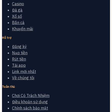
Casino
Đá gà
Xổ số
Bắn cá
Khuyến mãi
Hỗ trợ
Đăng ký
Nạp tiền
Rút tiền
Tải app
Link mới nhất
Về chúng tôi
Tuân thủ
Chơi Có Trách Nhiệm
Điều khoản sử dụng
Chính sách bảo mật