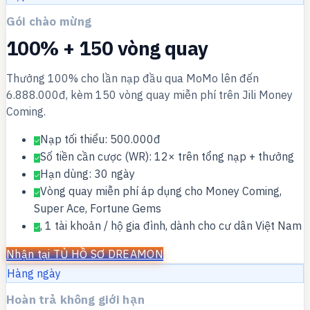
Gói chào mừng
100% + 150 vòng quay
Thưởng 100% cho lần nạp đầu qua MoMo lên đến
6.888.000đ, kèm 150 vòng quay miễn phí trên Jili Money
Coming.
Nạp tối thiểu: 500.000đ
✓
Số tiền cần cược (WR): 12× trên tổng nạp + thưởng
✓
Hạn dùng: 30 ngày
✓
Vòng quay miễn phí áp dụng cho Money Coming,
✓
Super Ace, Fortune Gems
, 1 tài khoản / hộ gia đình, dành cho cư dân Việt Nam
✓
Nhận tại
TỦ HỒ SƠ DREAMON
Hàng ngày
Hoàn trả không giới hạn