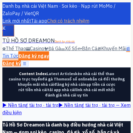
Danh bạ nhà cái Việt Nam · Soi kèo · Nạp rút MoMo /
ZaloPay / VietQR
Link mới nhất
Tải app
Chơi có trách nhiệm
K
TỦ HỒ SƠ DREAMON
Danh bạ nhà cái
Thể Thao
Casino
Đá Gà
Xổ Số
Bắn Cá
Khuyến Mãi
⚽
🎰
🐓
🎫
🐟
🎁
📰
Tin Tức
Đăng ký ngay
Đăng ký
☰
Content Index
Latest Articles
kèo nhà cái thể thao
casino trực tuyến
đá gà Thomo
xổ số online
bắn cá đổi thưởng
khuyến mãi nhà cái
đăng ký nhà cái
nạp tiền cá cược
rút tiền nhà cái
tải app nhà cái
link nhà cái mới nhất
đánh giá nhà cái uy tín
▶ Nền tảng tài trợ · tài trợ
▶ Nền tảng tài trợ · tài trợ — Xem
điều kiện
Tủ Hồ Sơ Dreamon
là danh bạ điều hướng nhà cái Việt
Nam — gom soi kèo, casino, đá gà, xổ số, bắn cá và