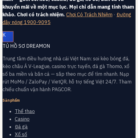
khuyến mãi về một mục lục. Mọi chỉ dẫn mang tính tham
khảo. Chơi có trách nhiệm.
Chơi Có Trách Nhiệm
·
Đường
dây nóng 1900-9095
K
TỦ HỒ SƠ DREAMON
Trung tâm điều hướng nhà cái Việt Nam: soi kèo bóng đá,
kèo châu Á V-League, casino trực tuyến, đá gà Thomo, xổ
số ba miền và bắn cá — sắp theo mục để tìm nhanh. Nạp
rút MoMo / ZaloPay / VietQR, hỗ trợ tiếng Việt 24/7. Tham
chiếu chuẩn vận hành PAGCOR.
Sản phẩm
Thể thao
Casino
Đá gà
Xổ số